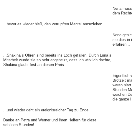
Nena musst
dem Rechte
...bevor es wieder hieß, den verrupften Mantel anzuziehen...
Nena genie
sie dies in
erfahren...
...Shakina`s Ohren sind bereits ins Loch gefallen. Durch Luna´s
Mitarbeit wurde sie so sehr angeheizt, dass ich wirklich dachte,
Shakina glaubt fest an diesen Preis...
Eigentlich
Brotzeit m
waren platt
Stunden Mar
weichen D
die ganze H
...und wieder geht ein ereignisreicher Tag zu Ende.
Danke an Petra und Werner und ihren Helfern für diese
schönen Stunden!