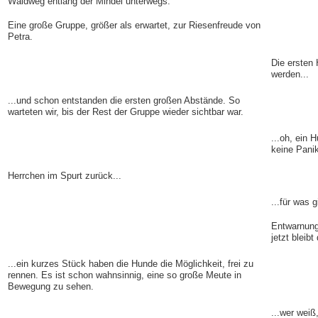
Waldweg entlang der Mindel unterwegs.
Eine große Gruppe, größer als erwartet, zur Riesenfreude von
Petra.
Die ersten
werden...
...und schon entstanden die ersten großen Abstände. So
warteten wir, bis der Rest der Gruppe wieder sichtbar war.
...oh, ein 
keine Panik
Herrchen im Spurt zurück...
...für was 
Entwarnung 
jetzt blei
...ein kurzes Stück haben die Hunde die Möglichkeit, frei zu
rennen. Es ist schon wahnsinnig, eine so große Meute in
Bewegung zu sehen.
...wer weiß