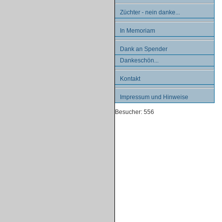
Züchter - nein danke...
In Memoriam
Dank an Spender
Dankeschön...
Kontakt
Impressum und Hinweise
Besucher: 556