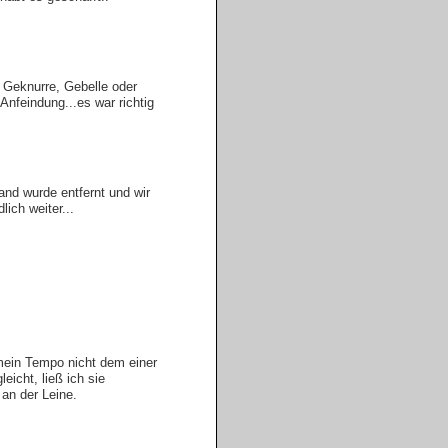
 Geknurre, Gebelle oder
 Anfeindung...es war richtig
Band wurde entfernt und wir
lich weiter...
in Tempo nicht dem einer
eicht, ließ ich sie
an der Leine.