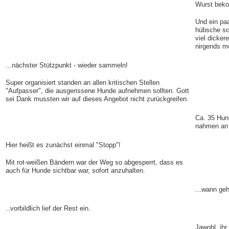
Wurst bek
Und ein paa
hübsche sc
viel dicke
nirgends me
...nächster Stützpunkt - wieder sammeln!
Super organisiert standen an allen kritischen Stellen
"Aufpasser", die ausgerissene Hunde aufnehmen sollten. Gott
sei Dank mussten wir auf dieses Angebot nicht zurückgreifen.
Ca. 35 Hun
nahmen an 
Hier heißt es zunächst einmal "Stopp"!
Mit rot-weißen Bändern war der Weg so abgesperrt, dass es
auch für Hunde sichtbar war, sofort anzuhalten.
...wann geh
vorbildlich lief der Rest ein.
...
Jawohl, ihr