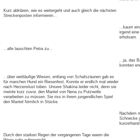
Kurz abklären, wie es weitergeht und auch gleich die nächsten
Streckenposten informieren...
...kaum ein
irgend eine
erholsam.
...alle lauschten Petra zu...
...ja, das 
konnten end
...über weitläufige Wiesen, entlang von Schafszäunen gab es
für manchen Hund ein Riesenfest. Konnte er endlich mal wieder
nach Herzenslust toben. Unsere Shakina leider nicht, denn sie
meinte kurz zuvor, den Mantel von Nena zu Putzwolle
verarbeiten zu müssen. Sie riss in ihrem jungendlichen Spiel
den Mantel förmlich in Stücke.
Nachdem me
Schnecke gl
kurzerhand 
Durch den starken Regen der vergangenen Tage waren die
Wege sehr aufgeweicht.