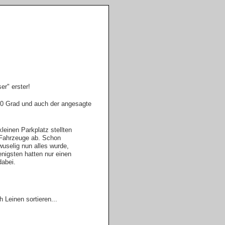
er" erster!
10 Grad und auch der angesagte
leinen Parkplatz stellten
 Fahrzeuge ab. Schon
 wuselig nun alles wurde,
nigsten hatten nur einen
dabei.
h Leinen sortieren...