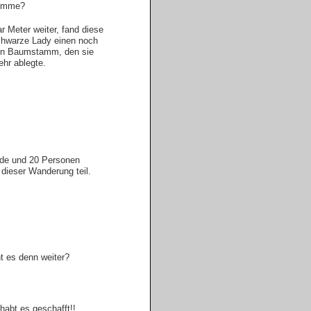
omme?
r Meter weiter, fand diese
hwarze Lady einen noch
ren Baumstamm, den sie
hr ablegte.
de und 20 Personen
dieser Wanderung teil.
t es denn weiter?
 habt es geschafft!!