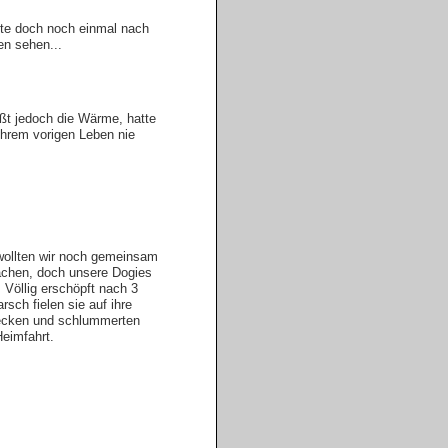
e doch noch einmal nach
n sehen...
ßt jedoch die Wärme, hatte
 ihrem vorigen Leben nie
 wollten wir noch gemeinsam
achen, doch unsere Dogies
. Völlig erschöpft nach 3
sch fielen sie auf ihre
ecken und schlummerten
eimfahrt.