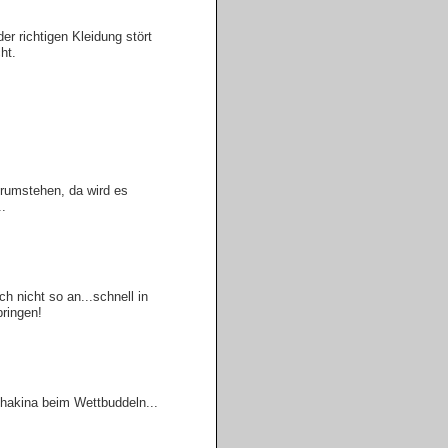
der richtigen Kleidung stört
ht.
erumstehen, da wird es
..
ch nicht so an...schnell in
bringen!
hakina beim Wettbuddeln...