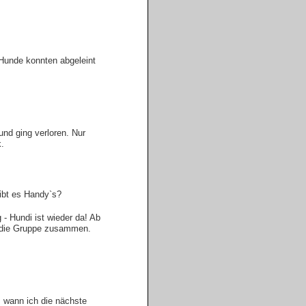
 Hunde konnten abgeleint
Hund ging verloren. Nur
.
gibt es Handy`s?
- Hundi ist wieder da! Ab
bt die Gruppe zusammen.
, wann ich die nächste