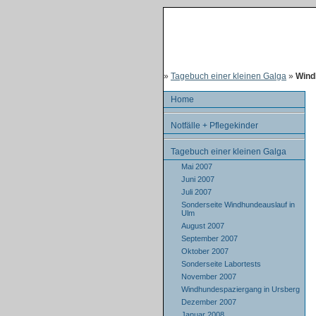
»
Tagebuch einer kleinen Galga
»
Wind
Home
Notfälle + Pflegekinder
Tagebuch einer kleinen Galga
Mai 2007
Juni 2007
Juli 2007
Sonderseite Windhundeauslauf in
Ulm
August 2007
September 2007
Oktober 2007
Sonderseite Labortests
November 2007
Windhundespaziergang in Ursberg
Dezember 2007
Januar 2008